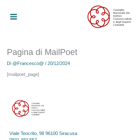
Vai
al
contenuto
Pagina di MailPoet
Di
@Francesco@
/
20/12/2024
[mailpoet_page]
Viale Teocrito, 98 96100 Siracusa
0931 483 557