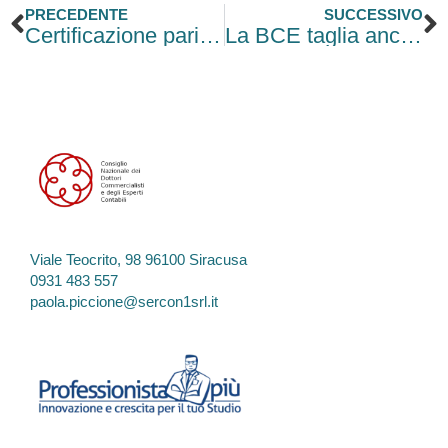
Precedente
S
PRECEDENTE
SUCCESSIVO
Certificazione parità di genere: esonero INPS fino a 50mila euro
La BCE taglia ancora i tassi: scendono i mutui e respirano i mercati
Viale Teocrito, 98 96100 Siracusa
0931 483 557
paola.piccione@sercon1srl.it