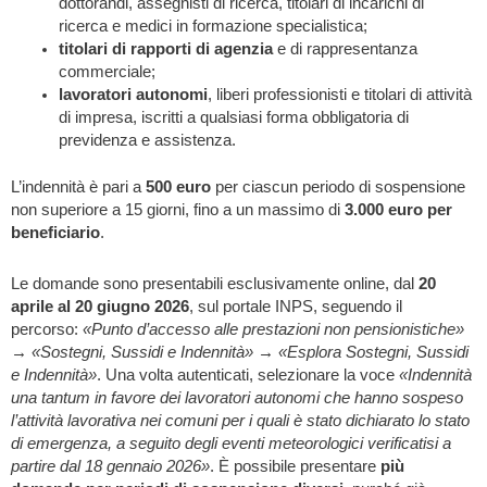
dottorandi, assegnisti di ricerca, titolari di incarichi di
ricerca e medici in formazione specialistica;
titolari di rapporti di agenzia
e di rappresentanza
commerciale;
lavoratori autonomi
, liberi professionisti e titolari di attività
di impresa, iscritti a qualsiasi forma obbligatoria di
previdenza e assistenza.
L’indennità è pari a
500 euro
per ciascun periodo di sospensione
non superiore a 15 giorni, fino a un massimo di
3.000 euro per
beneficiario
.
Le domande sono presentabili esclusivamente online, dal
20
aprile al 20 giugno 2026
, sul portale INPS, seguendo il
percorso:
«Punto d’accesso alle prestazioni non pensionistiche»
→ «Sostegni, Sussidi e Indennità» → «Esplora Sostegni, Sussidi
e Indennità»
. Una volta autenticati, selezionare la voce
«Indennità
una tantum in favore dei lavoratori autonomi che hanno sospeso
l’attività lavorativa nei comuni per i quali è stato dichiarato lo stato
di emergenza, a seguito degli eventi meteorologici verificatisi a
partire dal 18 gennaio 2026»
. È possibile presentare
più