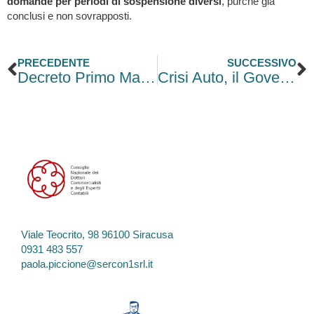
domande per periodi di sospensione diversi
, purché già
conclusi e non sovrapposti.
Precedente
S
PRECEDENTE
SUCCESSIVO
Decreto Primo Maggio: i contratti pirata dividono Governo e parti sociali
Crisi Auto, il Governo annuncia incentivi per i veicoli commerciali leggeri
Viale Teocrito, 98 96100 Siracusa
0931 483 557
paola.piccione@sercon1srl.it