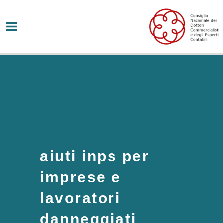
Vai
al
contenuto
aiuti inps per
imprese e
lavoratori
danneggiati