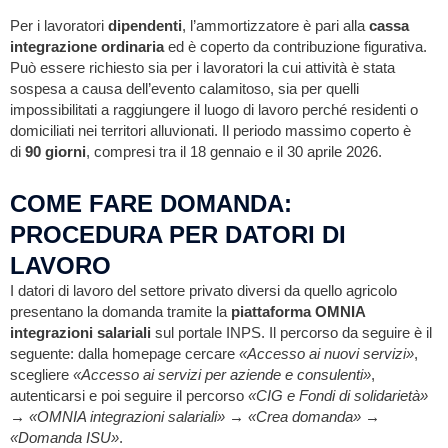
Per i lavoratori
dipendenti
, l’ammortizzatore è pari alla
cassa
integrazione ordinaria
ed è coperto da contribuzione figurativa.
Può essere richiesto sia per i lavoratori la cui attività è stata
sospesa a causa dell’evento calamitoso, sia per quelli
impossibilitati a raggiungere il luogo di lavoro perché residenti o
domiciliati nei territori alluvionati. Il periodo massimo coperto è
di
90 giorni
, compresi tra il 18 gennaio e il 30 aprile 2026.
COME FARE DOMANDA:
PROCEDURA PER DATORI DI
LAVORO
I datori di lavoro del settore privato diversi da quello agricolo
presentano la domanda tramite la
piattaforma OMNIA
integrazioni salariali
sul portale INPS. Il percorso da seguire è il
seguente: dalla homepage cercare
«Accesso ai nuovi servizi»
,
scegliere
«Accesso ai servizi per aziende e consulenti»
,
autenticarsi e poi seguire il percorso
«CIG e Fondi di solidarietà»
→ «OMNIA integrazioni salariali» → «Crea domanda» →
«Domanda ISU»
.