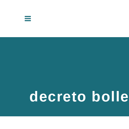
Vai
al
contenuto
decreto bolle