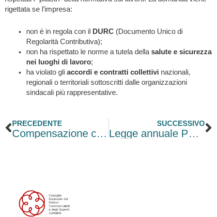
rigettata se l’impresa:
non è in regola con il
DURC
(Documento Unico di
Regolarità Contributiva);
non ha rispettato le norme a tutela della
salute e sicurezza
nei luoghi di lavoro
;
ha violato gli
accordi e contratti collettivi
nazionali,
regionali o territoriali sottoscritti dalle organizzazioni
sindacali più rappresentative.
Precedente
S
PRECEDENTE
SUCCESSIVO
Compensazione crediti fiscali e debiti INPS-INAIL: scampato lo stop
Legge annuale PMI: approvate le modifiche, verso l’ok finale