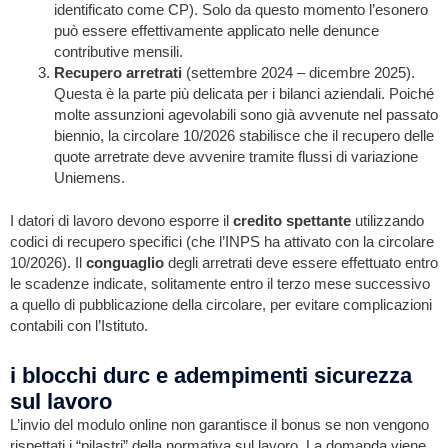
identificato come CP). Solo da questo momento l’esonero
può essere effettivamente applicato nelle denunce
contributive mensili.
Recupero arretrati
(settembre 2024 – dicembre 2025).
Questa è la parte più delicata per i bilanci aziendali. Poiché
molte assunzioni agevolabili sono già avvenute nel passato
biennio, la circolare 10/2026 stabilisce che il recupero delle
quote arretrate deve avvenire tramite flussi di variazione
Uniemens.
I datori di lavoro devono esporre il
credito spettante
utilizzando
codici di recupero specifici (che l’INPS ha attivato con la circolare
10/2026). Il
conguaglio
degli arretrati deve essere effettuato entro
le scadenze indicate, solitamente entro il terzo mese successivo
a quello di pubblicazione della circolare, per evitare complicazioni
contabili con l’Istituto.
i blocchi durc e adempimenti sicurezza
sul lavoro
L’invio del modulo online non garantisce il bonus se non vengono
rispettati i “pilastri” della normativa sul lavoro. La domanda viene