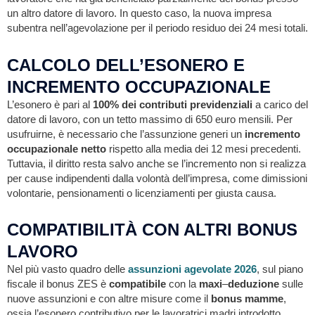
un altro datore di lavoro. In questo caso, la nuova impresa
subentra nell’agevolazione per il periodo residuo dei 24 mesi totali.
CALCOLO DELL’ESONERO E
INCREMENTO OCCUPAZIONALE
L’esonero è pari al
100% dei contributi previdenziali
a carico del
datore di lavoro, con un tetto massimo di 650 euro mensili. Per
usufruirne, è necessario che l’assunzione generi un
incremento
occupazionale netto
rispetto alla media dei 12 mesi precedenti.
Tuttavia, il diritto resta salvo anche se l’incremento non si realizza
per cause indipendenti dalla volontà dell’impresa, come dimissioni
volontarie, pensionamenti o licenziamenti per giusta causa.
COMPATIBILITÀ CON ALTRI BONUS
LAVORO
Nel più vasto quadro delle
assunzioni agevolate 2026
, sul piano
fiscale il bonus ZES è
compatibile
con la
maxi
–
deduzione
sulle
nuove assunzioni e con altre misure come il
bonus mamme
,
ossia l’esonero contributivo per le lavoratrici madri introdotto