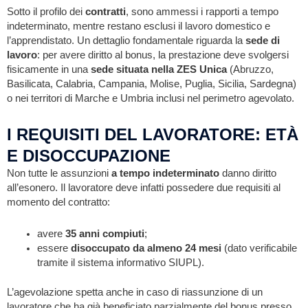
Sotto il profilo dei
contratti
, sono ammessi i rapporti a tempo
indeterminato, mentre restano esclusi il lavoro domestico e
l’apprendistato. Un dettaglio fondamentale riguarda la
sede di
lavoro
: per avere diritto al bonus, la prestazione deve svolgersi
fisicamente in una
sede situata nella ZES Unica
(Abruzzo,
Basilicata, Calabria, Campania, Molise, Puglia, Sicilia, Sardegna)
o nei territori di Marche e Umbria inclusi nel perimetro agevolato.
I REQUISITI DEL LAVORATORE: ETÀ
E DISOCCUPAZIONE
Non tutte le assunzioni
a tempo indeterminato
danno diritto
all’esonero. Il lavoratore deve infatti possedere due requisiti al
momento del contratto:
avere
35 anni compiuti
;
essere
disoccupato da almeno 24 mesi
(dato verificabile
tramite il sistema informativo SIUPL).
L’agevolazione spetta anche in caso di riassunzione di un
lavoratore che ha già beneficiato parzialmente del bonus presso