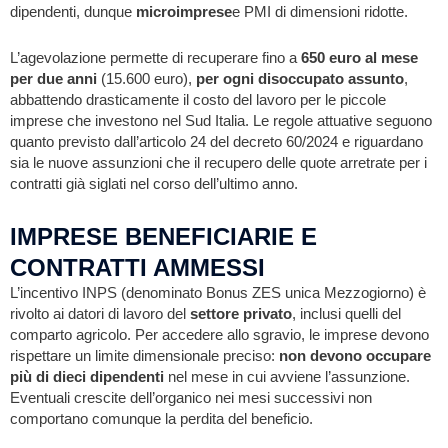
dipendenti, dunque
microimprese
e PMI di dimensioni ridotte.
L’agevolazione permette di recuperare fino a
650 euro al mese
per due anni
(15.600 euro),
per ogni disoccupato assunto
,
abbattendo drasticamente il costo del lavoro per le piccole
imprese che investono nel Sud Italia. Le regole attuative seguono
quanto previsto dall’articolo 24 del decreto 60/2024 e riguardano
sia le nuove assunzioni che il recupero delle quote arretrate per i
contratti già siglati nel corso dell’ultimo anno.
IMPRESE BENEFICIARIE E
CONTRATTI AMMESSI
L’incentivo INPS (denominato Bonus ZES unica Mezzogiorno) è
rivolto ai datori di lavoro del
settore privato
, inclusi quelli del
comparto agricolo. Per accedere allo sgravio, le imprese devono
rispettare un limite dimensionale preciso:
non devono occupare
più di
dieci dipendenti
nel mese in cui avviene l’assunzione.
Eventuali crescite dell’organico nei mesi successivi non
comportano comunque la perdita del beneficio.