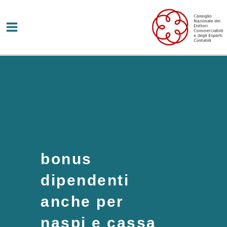
Vai
al
contenuto
bonus
dipendenti
anche per
naspi e cassa