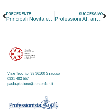
Precedente
S
PRECEDENTE
SUCCESSIVO
Principali Novità e Scadenze per la gestione del personale
Professioni AI: arrivano i 12 profili UNI per imprese e mercato del lavoro
Viale Teocrito, 98 96100 Siracusa
0931 483 557
paola.piccione@sercon1srl.it