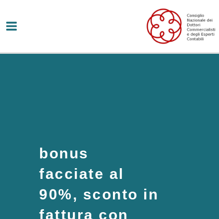
Vai
al
contenuto
bonus
facciate al
90%, sconto in
fattura con