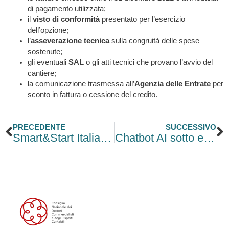
di pagamento utilizzata;
il
visto di conformità
presentato per l’esercizio
dell’opzione;
l’
asseverazione tecnica
sulla congruità delle spese
sostenute;
gli eventuali
SAL
o gli atti tecnici che provano l’avvio del
cantiere;
la comunicazione trasmessa all’
Agenzia delle Entrate
per
sconto in fattura o cessione del credito.
Precedente
S
PRECEDENTE
SUCCESSIVO
Smart&Start Italia: Invitalia pubblica i criteri per business plan e domande
Chatbot AI sotto esame Antitrust: mancata trasparenza su errori e prezzi