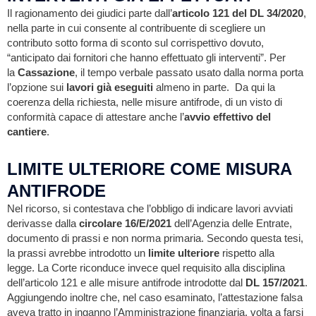
Il ragionamento dei giudici parte dall’
articolo 121 del DL 34/2020
,
nella parte in cui consente al contribuente di scegliere un
contributo sotto forma di sconto sul corrispettivo dovuto,
“anticipato dai fornitori che hanno effettuato gli interventi”. Per
la
Cassazione
, il tempo verbale passato usato dalla norma porta
l’opzione sui
lavori già eseguiti
almeno in parte. Da qui la
coerenza della richiesta, nelle misure antifrode, di un visto di
conformità capace di attestare anche l’
avvio effettivo del
cantiere
.
LIMITE ULTERIORE COME MISURA
ANTIFRODE
Nel ricorso, si contestava che l’obbligo di indicare lavori avviati
derivasse dalla
circolare 16/E/2021
dell’Agenzia delle Entrate,
documento di prassi e non norma primaria. Secondo questa tesi,
la prassi avrebbe introdotto un
limite ulteriore
rispetto alla
legge. La Corte riconduce invece quel requisito alla disciplina
dell’articolo 121 e alle misure antifrode introdotte dal
DL 157/2021
.
Aggiungendo inoltre che, nel caso esaminato, l’attestazione falsa
aveva tratto in inganno l’Amministrazione finanziaria, volta a farsi