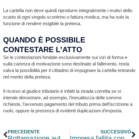
La cartella non deve quindi riprodurre integralmente i motivi dello
scarto di ogni singolo scontrino o fattura medica, ma ha solo la
funzione di rendere esigibile la pretesa.
QUANDO È POSSIBILE
CONTESTARE L’ATTO
Se le contestazioni fondate esclusivamente sui vizi di forma e
sulla carenza di motivazione sono destinate al fallimento, resta
salva la possibilità per il cittadino di impugnare la cartella entrando
nel merito della pretesa.
Il ricorso al giudice tributario è infatti la strada corretta se si
intende dimostrare, ad esempio, l’inesattezza delle somme
richieste, l’avvenuto pagamento del tributo prima dell’iscrizione a
ruolo, oppure la presenza di evidenti duplicazioni d’imposta.
Precedente
S
PRECEDENTE
SUCCESSIVO
Rottamazione auto con fermo e Registro Richiami: le novità di febbraio
Impresa fallita con cessione dipendenti: è bancarotta fraudolenta