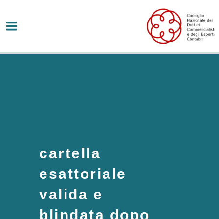
Vai
al
contenuto
cartella
esattoriale
valida e
blindata dopo