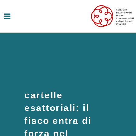
Vai
al
contenuto
cartelle
esattoriali: il
fisco entra di
forza nel