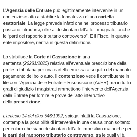
L’
Agenzia delle Entrate
può legittimamente intervenire in un
contenzioso atto a stabilire la fondatezza di una
cartella
esattoriale
. La legge prevede infatti che nel processo tributario
possano introdursi, oltre ai destinatari dell’atto impugnato, anche
le “parti del rapporto tributario controverso”. E il Fisco, in quanto
ente impositore, rientra in questa definizione.
Lo stabilisce la
Corte di Cassazione
in una
sentenza
(26281/2025
) relativa all’eventuale prescrizione della
pretesa tributaria per una cartella emessa a seguito del mancato
pagamento del bollo auto. Il
contenzioso
vede il contribuente in
lite con l’Agenzia delle Entrate – Riscossione (AdER) ma in tutti i
gradi di giudizio i magistrati ammettono l’intervento dell’Agenzia
della Entrate per fornire le prove dell’atto interruttivo
della
prescrizione
.
L’articolo 14 del dlgs 546/1992
, spiega infatti la Cassazione,
contempla la possibilità di intervenire in una causa «non soltanto
per coloro che siano destinatari dell’atto impositivo ma anche per
le
parti del rapporto tributario controverso
, tra le quali vi è,