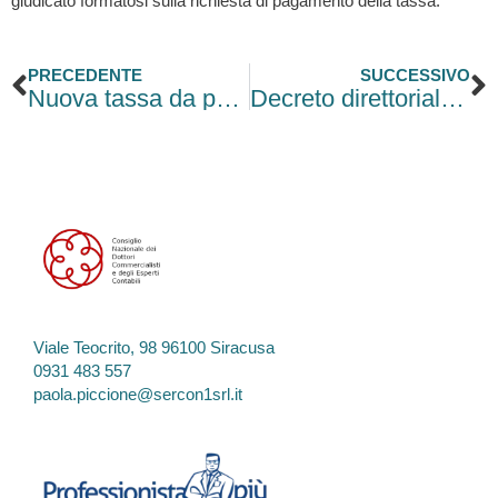
giudicato formatosi sulla richiesta di pagamento della tassa.
Precedente
S
PRECEDENTE
SUCCESSIVO
Nuova tassa da pagare: la truffa corre online
Decreto direttoriale 6 novembre 2025 – Transizione 5.0. Esaurimento risorse
Viale Teocrito, 98 96100 Siracusa
0931 483 557
paola.piccione@sercon1srl.it