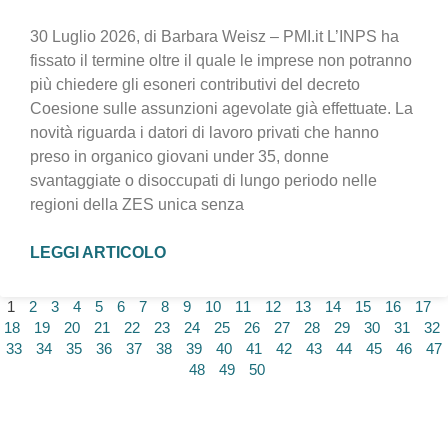
30 Luglio 2026, di Barbara Weisz – PMI.it L’INPS ha
fissato il termine oltre il quale le imprese non potranno
più chiedere gli esoneri contributivi del decreto
Coesione sulle assunzioni agevolate già effettuate. La
novità riguarda i datori di lavoro privati che hanno
preso in organico giovani under 35, donne
svantaggiate o disoccupati di lungo periodo nelle
regioni della ZES unica senza
LEGGI ARTICOLO
1
2
3
4
5
6
7
8
9
10
11
12
13
14
15
16
17
18
19
20
21
22
23
24
25
26
27
28
29
30
31
32
33
34
35
36
37
38
39
40
41
42
43
44
45
46
47
48
49
50