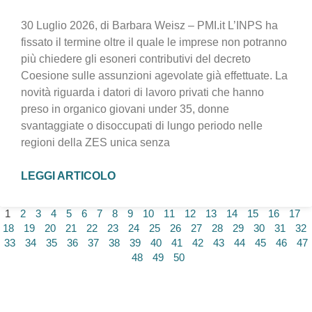
30 Luglio 2026, di Barbara Weisz – PMI.it L’INPS ha
fissato il termine oltre il quale le imprese non potranno
più chiedere gli esoneri contributivi del decreto
Coesione sulle assunzioni agevolate già effettuate. La
novità riguarda i datori di lavoro privati che hanno
preso in organico giovani under 35, donne
svantaggiate o disoccupati di lungo periodo nelle
regioni della ZES unica senza
LEGGI ARTICOLO
1
2
3
4
5
6
7
8
9
10
11
12
13
14
15
16
17
18
19
20
21
22
23
24
25
26
27
28
29
30
31
32
33
34
35
36
37
38
39
40
41
42
43
44
45
46
47
48
49
50