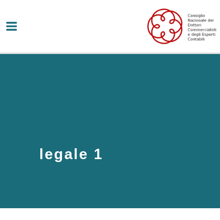
Vai
al
contenuto
legale 1