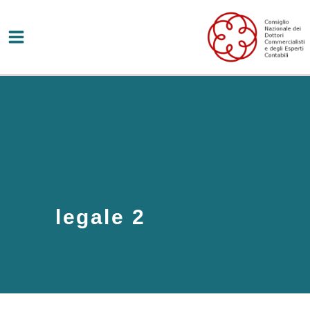
Vai
al
contenuto
legale 2