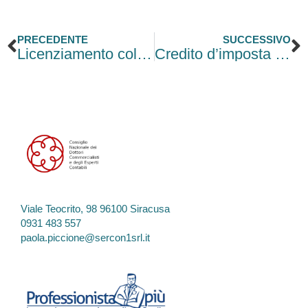
Precedente
S
PRECEDENTE
SUCCESSIVO
Licenziamento collettivo per riduzione di personale
Credito d’imposta per investimenti in beni strumentali
Viale Teocrito, 98 96100 Siracusa
0931 483 557
paola.piccione@sercon1srl.it