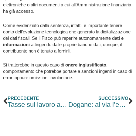
elettroniche o altri documenti a cui all’Amministrazione finanziaria
ha già accesso.
Come evidenziato dalla sentenza, infatti, è importante tenere
conto dell’evoluzione tecnologica che generato la digitalizzazione
dei dati fiscali. Se il Fisco può reperire autonomamente
dati e
informazioni
attingendo dalle proprie banche dati, dunque, il
contribuente non è tenuto a fornirli.
Si tratterebbe in questo caso di
onere ingiustificato
,
comportamento che potrebbe portare a sanzioni ingenti in caso di
errori oppure omissioni involontarie.
Precedente
S
PRECEDENTE
SUCCESSIVO
Tasse sul lavoro autonomo, guida completa alla riforma fiscale
Dogane: al via l’esonero sulla garanzia per le imprese