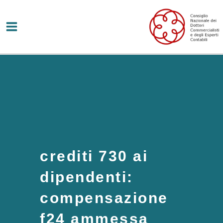
Vai
al
contenuto
crediti 730 ai
dipendenti:
compensazione
f24 ammessa