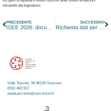
recuperi di liquidità e letture distorte delle nuove limitazioni
introdotte dal legislatore.
Precedente
S
PRECEDENTE
SUCCESSIVO
ISEE 2026: documentazione necessaria, nuove regole di calcolo e impatti sulle prestazioni di inclusione sociale
Richiesta dati per la Dichiarazione IVA 2026
Viale Teocrito, 98 96100 Siracusa
0931 483 557
paola.piccione@sercon1srl.it