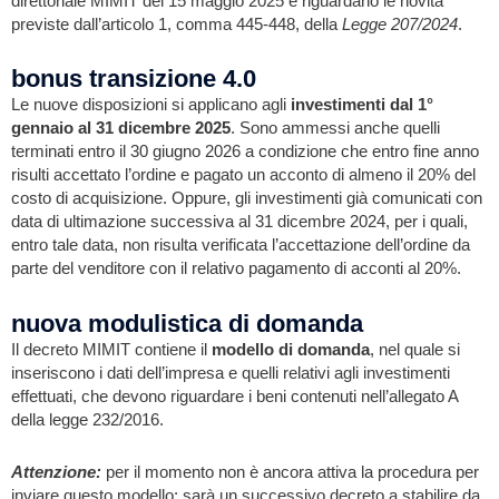
direttoriale MIMIT del 15 maggio 2025 e riguardano le novità
previste dall’articolo 1, comma 445-448, della
Legge 207/2024
.
bonus transizione 4.0
Le nuove disposizioni si applicano agli
investimenti dal 1°
gennaio al 31 dicembre 2025
. Sono ammessi anche quelli
terminati entro il 30 giugno 2026 a condizione che entro fine anno
risulti accettato l’ordine e pagato un acconto di almeno il 20% del
costo di acquisizione. Oppure, gli investimenti già comunicati con
data di ultimazione successiva al 31 dicembre 2024, per i quali,
entro tale data, non risulta verificata l’accettazione dell’ordine da
parte del venditore con il relativo pagamento di acconti al 20%.
nuova modulistica di domanda
Il decreto MIMIT contiene il
modello di domanda
, nel quale si
inseriscono i dati dell’impresa e quelli relativi agli investimenti
effettuati, che devono riguardare i beni contenuti nell’allegato A
della legge 232/2016.
Attenzione:
per il momento non è ancora attiva la procedura per
inviare questo modello; sarà un successivo decreto a stabilire da