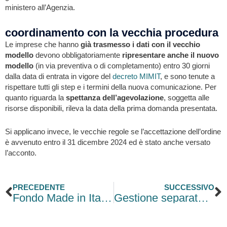
ministero all’Agenzia.
coordinamento con la vecchia procedura
Le imprese che hanno
già trasmesso i dati con il vecchio
modello
devono obbligatoriamente
ripresentare anche il nuovo
modello
(in via preventiva o di completamento) entro 30 giorni
dalla data di entrata in vigore del
decreto MIMIT
, e sono tenute a
rispettare tutti gli step e i termini della nuova comunicazione. Per
quanto riguarda la
spettanza dell’agevolazione
, soggetta alle
risorse disponibili, rileva la data della prima domanda presentata.
Si applicano invece, le vecchie regole se l’accettazione dell’ordine
è avvenuto entro il 31 dicembre 2024 ed è stato anche versato
l’acconto.
Precedente
S
PRECEDENTE
SUCCESSIVO
Fondo Made in Italy: nuovi incentivi in Gazzetta Ufficiale
Gestione separata INPS: rimborso versamenti oltre il massimale