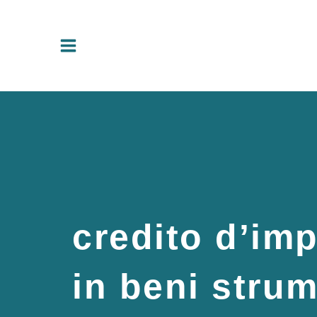
Vai
al
contenuto
credito d’im
in beni strum