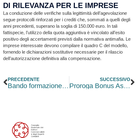
DI RILEVANZA PER LE IMPRESE
La conduzione delle verifiche sulla legittimità dell’agevolazione
segue protocolli rinforzati per i crediti che, sommati a quelli degli
anni precedenti, superano la soglia di 150.000 euro. In tali
fattispecie, l’utilizzo della quota aggiuntiva è vincolato all’esito
positivo degli accertamenti previsti dalla normativa antimafia. Le
imprese interessate devono compilare il quadro C del modello,
fornendo le dichiarazioni sostitutive necessarie per il rilascio
dell’autorizzazione definitiva alla compensazione.
Precedente
S
PRECEDENTE
SUCCESSIVO
Bando formazione PMI Mezzogiorno: slittano ad aprile i 50 milioni del MIMIT
Proroga Bonus Assunzioni DL Coesione a due velocità per donne, giovani e ZES