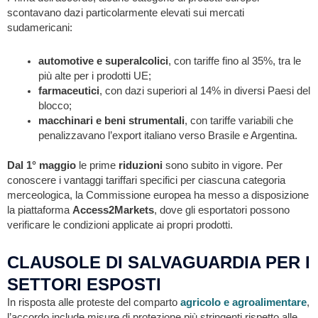
scontavano dazi particolarmente elevati sui mercati
sudamericani:
automotive e superalcolici
, con tariffe fino al 35%, tra le
più alte per i prodotti UE;
farmaceutici
, con dazi superiori al 14% in diversi Paesi del
blocco;
macchinari e beni strumentali
, con tariffe variabili che
penalizzavano l’export italiano verso Brasile e Argentina.
Dal 1° maggio
le prime
riduzioni
sono subito in vigore. Per
conoscere i vantaggi tariffari specifici per ciascuna categoria
merceologica, la Commissione europea ha messo a disposizione
la piattaforma
Access2Markets
, dove gli esportatori possono
verificare le condizioni applicate ai propri prodotti.
CLAUSOLE DI SALVAGUARDIA PER I
SETTORI ESPOSTI
In risposta alle proteste del comparto
agricolo e agroalimentare
,
l’accordo include misure di protezione più stringenti rispetto alle