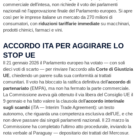
commerciale dell’intesa, non richiede il voto dei parlamenti
nazionali né l’approvazione finale del Parlamento europeo. Si apre
così per le imprese italiane un mercato da 270 milioni di
consumatori, con
riduzioni tariffarie immediate
su macchinari,
prodotti chimici, farmaci e vini.
ACCORDO ITA PER AGGIRARE LO
STOP UE
Il 21 gennaio 2026 il Parlamento europeo ha votato — con soli
dieci voti di scarto — per rinviare l’accordo alla
Corte di Giustizia
UE
, chiedendo un parere sulla sua conformità ai trattati
comunitari. Il voto ha bloccato la ratifica definitiva dell’
accordo di
partenariato
(EMPA), ma non ha fermato la parte commerciale.
La Commissione aveva già ottenuto il via libera del Consiglio UE il
9 gennaio e ha fatto valere la clausola dell’
accordo interinale
sugli scambi
(iTA — Interim Trade Agreement): un testo
autonomo, che riguarda una competenza esclusiva dell’UE, e che
non deve passare dai singoli parlamenti nazionali. Il 23 marzo la
Commissione ha completato l’ultimo atto procedurale, inviando la
nota verbale al Paraguay — depositario dei trattati del Mercosur.