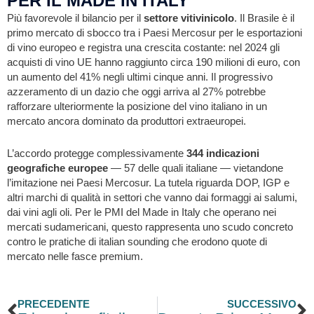
PER IL MADE IN ITALY
Più favorevole il bilancio per il
settore vitivinicolo
. Il Brasile è il
primo mercato di sbocco tra i Paesi Mercosur per le esportazioni
di vino europeo e registra una crescita costante: nel 2024 gli
acquisti di vino UE hanno raggiunto circa 190 milioni di euro, con
un aumento del 41% negli ultimi cinque anni. Il progressivo
azzeramento di un dazio che oggi arriva al 27% potrebbe
rafforzare ulteriormente la posizione del vino italiano in un
mercato ancora dominato da produttori extraeuropei.
L’accordo protegge complessivamente
344 indicazioni
geografiche europee
— 57 delle quali italiane — vietandone
l’imitazione nei Paesi Mercosur. La tutela riguarda DOP, IGP e
altri marchi di qualità in settori che vanno dai formaggi ai salumi,
dai vini agli oli. Per le PMI del Made in Italy che operano nei
mercati sudamericani, questo rappresenta uno scudo concreto
contro le pratiche di italian sounding che erodono quote di
mercato nelle fasce premium.
Precedente
S
PRECEDENTE
SUCCESSIVO