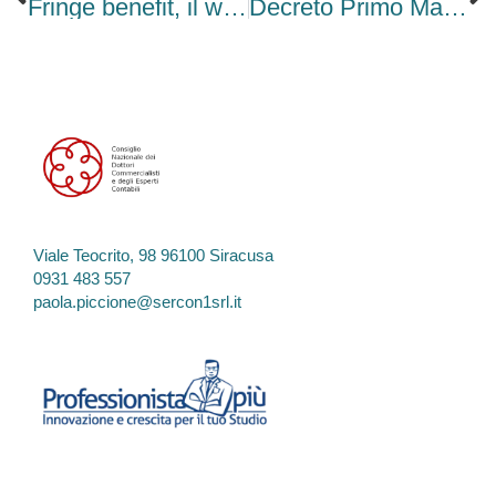
Fringe benefit, il welfare diventa una seconda busta paga
Decreto Primo Maggio approvato: bonus assunzioni per tutto il 2026 e nuovo salario giusto
Viale Teocrito, 98 96100 Siracusa
0931 483 557
paola.piccione@sercon1srl.it