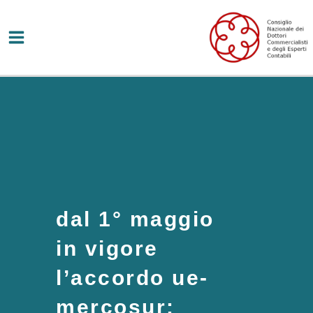
Vai
al
contenuto
dal 1° maggio
in vigore
l’accordo ue-
mercosur: