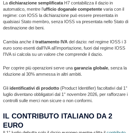
La
dichiarazione semplificata
H7 contabilizza il dazio in
automatico, mentre l’
ufficio doganale competente
varia con il
regime: con IOSS la dichiarazione può essere presentata in
qualsiasi Stato membro, senza IOSS va presentata nello Stato di
destinazione dei beni.
Cambia anche il
trattamento
IVA
del dazio: nel regime IOSS i 3
euro sono esenti dall’IVA all’importazione, fuori dal regime IOSS
l’IVA si calcola su un valore che comprende il dazio.
Per coprire più operazioni serve una
garanzia globale
, senza la
riduzione al 30% ammessa in altri ambiti.
Gli
identificativi di prodotto
(Product Identifier) facoltativi dal 1°
luglio diventano obbligatori dal 1° novembre 2026, per rafforzare i
controlli sulle merci non sicure o non conformi.
IL CONTRIBUTO ITALIANO DA 2
EURO
Il 1° luglio debutta solo il dazio europeo mentre slitta il
contributo