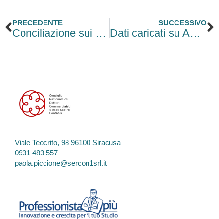
Precedente
S
PRECEDENTE
SUCCESSIVO
Conciliazione sui crediti compensati, 31 nuovi codici tributo per l’F24
Dati caricati su ANPR accessibili a tutte le PA, meno certificazioni per cittadini e imprese
Viale Teocrito, 98 96100 Siracusa
0931 483 557
paola.piccione@sercon1srl.it