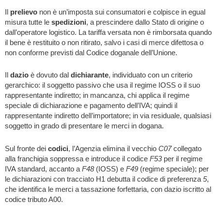
Il
prelievo
non è un’imposta sui consumatori e colpisce in egual
misura tutte le
spedizioni
, a prescindere dallo Stato di origine o
dall’operatore logistico. La tariffa versata non è rimborsata quando
il bene è restituito o non ritirato, salvo i casi di merce difettosa o
non conforme previsti dal Codice doganale dell’Unione.
Il
dazio
è dovuto dal
dichiarante
, individuato con un criterio
gerarchico: il soggetto passivo che usa il regime IOSS o il suo
rappresentante indiretto; in mancanza, chi applica il regime
speciale di dichiarazione e pagamento dell’IVA; quindi il
rappresentante indiretto dell’importatore; in via residuale, qualsiasi
soggetto in grado di presentare le merci in dogana.
Sul fronte dei
codici
, l’Agenzia elimina il vecchio
C07
collegato
alla franchigia soppressa e introduce il codice
F53
per il regime
IVA standard, accanto a
F48
(IOSS) e
F49
(regime speciale); per
le dichiarazioni con tracciato H1 debutta il codice di preferenza
5
,
che identifica le merci a tassazione forfettaria, con dazio iscritto al
codice tributo A00.