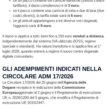
se un pacco contiene sei camicie identiche (stesso codice
tariffario), il dazio complessivo è di
3 euro
;
se il pacco contiene una camicia di seta e due di lana (due
codici diversi), la tariffa totale sarà di
6 euro
;
se gli articoli appartengono a tre diverse voci doganali,
l’aggravio sarà di
9 euro
.
Il dazio si applica a tutti i beni fino a 150 euro
venduti a distanza
,
indipendentemente dal sistema IVA utilizzato (IOSS, regime
speciale o standard). Ha natura transitoria e si applica fino al 1°
luglio 2028, quando entrerà a regime il nuovo centro doganale
digitale comunitario.
GLI ADEMPIMENTI INDICATI NELLA
CIRCOLARE ADM 17/2026
La Circolare 17/2026 del 25 giugno dell’
Agenzia delle
Dogane
recepisce le indicazioni della
Commissione
Europea
aggiornate al 2 giugno e il Regolamento di esecuzione
UE n. 2026/1200 del 5 giugno, che modifica il Regolamento di
esecuzione UE 2015/2447.