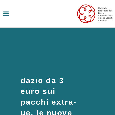
Vai
al
contenuto
dazio da 3
euro sui
pacchi extra-
ue, le nuove