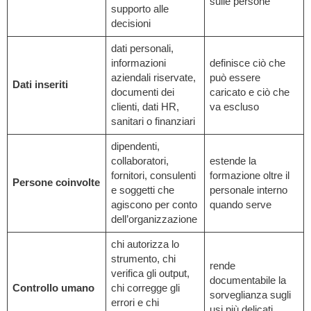
sulle persone
supporto alle
decisioni
dati personali,
informazioni
definisce ciò che
aziendali riservate,
può essere
Dati inseriti
documenti dei
caricato e ciò che
clienti, dati HR,
va escluso
sanitari o finanziari
dipendenti,
collaboratori,
estende la
fornitori, consulenti
formazione oltre il
Persone coinvolte
e soggetti che
personale interno
agiscono per conto
quando serve
dell’organizzazione
chi autorizza lo
strumento, chi
rende
verifica gli output,
documentabile la
Controllo umano
chi corregge gli
sorveglianza sugli
errori e chi
usi più delicati