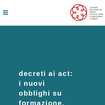
Vai
al
contenuto
decreti ai act:
i nuovi
obblighi su
formazione,