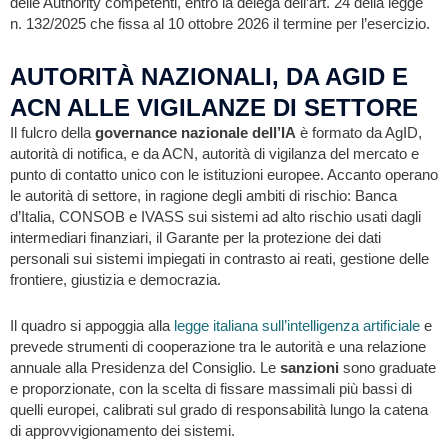
delle Authority competenti, entro la delega dell’art. 24 della legge
n. 132/2025 che fissa al 10 ottobre 2026 il termine per l’esercizio.
AUTORITÀ NAZIONALI, DA AGID E
ACN ALLE VIGILANZE DI SETTORE
Il fulcro della
governance nazionale dell’IA
è formato da AgID,
autorità di notifica, e da ACN, autorità di vigilanza del mercato e
punto di contatto unico con le istituzioni europee. Accanto operano
le autorità di settore, in ragione degli ambiti di rischio: Banca
d’Italia, CONSOB e IVASS sui sistemi ad alto rischio usati dagli
intermediari finanziari, il Garante per la protezione dei dati
personali sui sistemi impiegati in contrasto ai reati, gestione delle
frontiere, giustizia e democrazia.
Il quadro si appoggia alla
legge italiana sull’intelligenza artificiale
e
prevede strumenti di cooperazione tra le autorità e una relazione
annuale alla Presidenza del Consiglio. Le
sanzioni
sono graduate
e proporzionate, con la scelta di fissare massimali più bassi di
quelli europei, calibrati sul grado di responsabilità lungo la catena
di approvvigionamento dei sistemi.