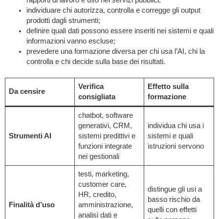
rapporti di lavoro e uso nei servizi pubblici;
individuare chi autorizza, controlla e corregge gli output
prodotti dagli strumenti;
definire quali dati possono essere inseriti nei sistemi e quali
informazioni vanno escluse;
prevedere una formazione diversa per chi usa l’AI, chi la
controlla e chi decide sulla base dei risultati.
Verifica
Effetto sulla
Da censire
consigliata
formazione
chatbot, software
generativi, CRM,
individua chi usa i
Strumenti AI
sistemi predittivi e
sistemi e quali
funzioni integrate
istruzioni servono
nei gestionali
testi, marketing,
customer care,
distingue gli usi a
HR, credito,
basso rischio da
Finalità d’uso
amministrazione,
quelli con effetti
analisi dati e