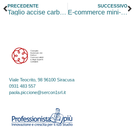
Precedente
S
PRECEDENTE
SUCCESSIVO
Taglio accise carburanti, nuovo decreto dopo il 6 giugno
E-commerce mini-pacchi extra-UE: incentivi sui controlli doganali
Viale Teocrito, 98 96100 Siracusa
0931 483 557
paola.piccione@sercon1srl.it