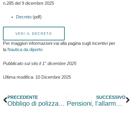
n.285 del 9 dicembre 2025
Decreto
(pdf)
VEDI IL DECRETO
Per maggiori informazioni vai alla pagina sugli incentivi per
la
Nautica da diporto
Pubblicato sul sito il 1° dicembre 2025
Ultima modifica: 10 Dicembre 2025
Precedente
S
PRECEDENTE
SUCCESSIVO
Obbligo di polizza catastrofale: per chi scatta il rinvio della scadenza di fine anno
Pensioni, l’allarme della CGIL: con le nuove regole chi ha salari bassi rischia di lavorare anni in più