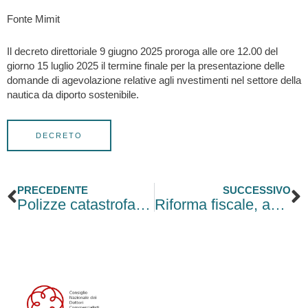
Fonte Mimit
Il decreto direttoriale 9 giugno 2025 proroga alle ore 12.00 del
giorno 15 luglio 2025 il termine finale per la presentazione delle
domande di agevolazione relative agli nvestimenti nel settore della
nautica da diporto sostenibile.
DECRETO
Precedente
S
PRECEDENTE
SUCCESSIVO
Polizze catastrofali: nuove regole fiscali per conduttori e proprietari
Riforma fiscale, autotutela parziale con sanzioni ridotte