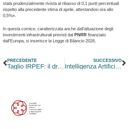
stata prudenzialmente rivista al ribasso di 0,1 punti percentuali
rispetto alla precedente stima di aprile, attestandosi ora allo
0,5%».
In questa cornice, caratterizzata anche dall’attuazione degli
investimenti infrastrutturali previsti dal
PNRR
finanziato
dall’Europa, si inserisce la Legge di Bilancio 2026.
Precedente
S
PRECEDENTE
SUCCESSIVO
Taglio IRPEF: il drenaggio fiscale minaccia lo sconto d’imposta
Intelligenza Artificiale – Acceleratore di processi per l’Impresa