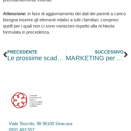
precedentemente inserite.
Attenzione
: in fase di aggiornamento dei dati dei parenti a carico
bisogna inserire gli elementi relativi a tutti i familiari, compresi
quelli per i quali non ci sono variazioni rispetto alla richiesta
formulata in precedenza.
Precedente
S
PRECEDENTE
SUCCESSIVO
Le prossime scadenze fiscali per l’impresa.
MARKETING per le Imprese di servizi
Viale Teocrito, 98 96100 Siracusa
0931 483 557