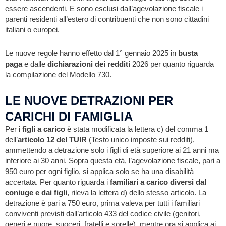
essere ascendenti. E sono esclusi dall’agevolazione fiscale i
parenti residenti all’estero di contribuenti che non sono cittadini
italiani o europei.
Le nuove regole hanno effetto dal 1° gennaio 2025 in
busta
paga
e dalle
dichiarazioni dei redditi
2026 per quanto riguarda
la compilazione del Modello 730.
LE NUOVE DETRAZIONI PER
CARICHI DI FAMIGLIA
Per i
figli a carico
è stata modificata la lettera c) del comma 1
dell’
articolo 12 del
TUIR
(Testo unico imposte sui redditi),
ammettendo a detrazione solo i figli di età superiore ai 21 anni ma
inferiore ai 30 anni. Sopra questa età, l’agevolazione fiscale, pari a
950 euro per ogni figlio, si applica solo se ha una disabilità
accertata. Per quanto riguarda i
familiari a carico diversi dal
coniuge e dai figli
, rileva la lettera d) dello stesso articolo. La
detrazione è pari a 750 euro, prima valeva per tutti i familiari
conviventi previsti dall’articolo 433 del codice civile (genitori,
generi e nuore, suoceri, fratelli e sorelle), mentre ora si applica ai