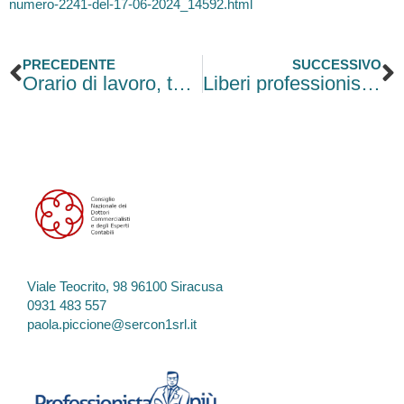
numero-2241-del-17-06-2024_14592.html
Precedente
S
PRECEDENTE
SUCCESSIVO
Orario di lavoro, tempo utile per recarsi dal cliente ed accordo aziendale
Liberi professionisti: le ricongiunzioni dei periodi assicurativi ai fini previdenziali
Viale Teocrito, 98 96100 Siracusa
0931 483 557
paola.piccione@sercon1srl.it