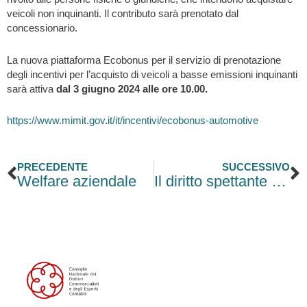
veicoli non inquinanti. Il contributo sarà prenotato dal
concessionario.
La nuova piattaforma Ecobonus per il servizio di prenotazione
degli incentivi per l’acquisto di veicoli a basse emissioni inquinanti
sarà attiva
dal 3 giugno 2024 alle ore 10.00.
https://www.mimit.gov.it/it/incentivi/ecobonus-automotive
Precedente
S
PRECEDENTE
SUCCESSIVO
Welfare aziendale
Il diritto spettante al cliente ad ottenere copia della documentazione bancaria