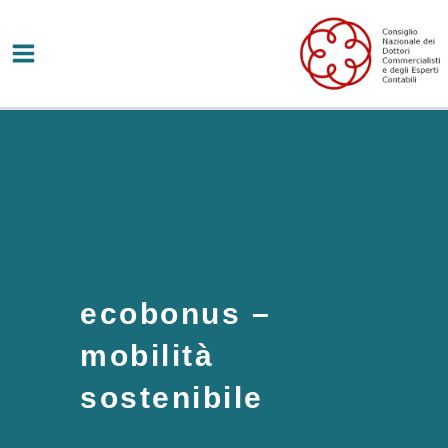
Vai
al
contenuto
ecobonus –
mobilità
sostenibile