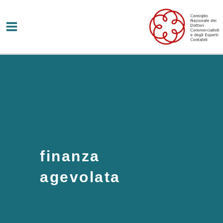
Vai
al
contenuto
finanza
agevolata