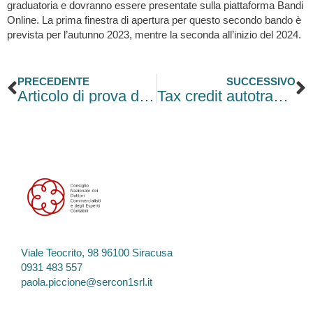
graduatoria e dovranno essere presentate sulla piattaforma Bandi
Online. La prima finestra di apertura per questo secondo bando è
prevista per l’autunno 2023, mentre la seconda all’inizio del 2024.
Precedente
S
PRECEDENTE
SUCCESSIVO
Articolo di prova del tool di importazione
Tax credit autotrasporto. A breve si parte con le richieste
Viale Teocrito, 98 96100 Siracusa
0931 483 557
paola.piccione@sercon1srl.it