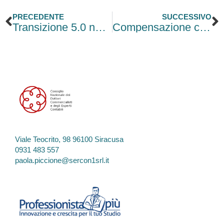
Precedente
S
PRECEDENTE
SUCCESSIVO
Transizione 5.0 nel 2026: le scadenze imminenti e il rebus degli incentivi
Compensazione crediti fiscali e debiti INPS-INAIL: scampato lo stop
Viale Teocrito, 98 96100 Siracusa
0931 483 557
paola.piccione@sercon1srl.it