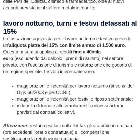
delle PMI dell’Edilizia, chimico e farmaceutico, oltre ai nuovi
accordi previsti per il settore metalmeccanico.
lavoro notturno, turni e festivi detassati al
15%
La tassazione agevolata per il lavoro notturno e festivo prevede
un’
aliquota piatta del 15% con limite annuo di 1.500 euro
.
Questa misura si applica ai redditi
fino a 40mila
euro
(escludendo dal calcolo i premi di risultato) nel settore
privato, con l’esclusione di turismo e ristorazione che godono di
un regime speciale. Le voci interessate sono:
maggiorazioni e indennità per lavoro notturno (ai sensi del
Dlgs 66/2003 e dei CCNL);
maggiorazioni e indennità per festivi e riposo settimanale;
indennità di turno e altri emolumenti connessi ai turni
previsti dai contratti collettivi.
Attenzione
:
restano esclusi dalla flat tax gli straordinari ordinari
(ore eccedenti l’orario contrattuale) e i compensi che
sostituiscono la retribuzione ordinaria.