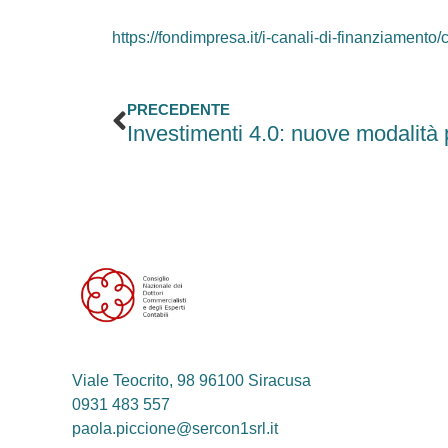
https://fondimpresa.it/i-canali-di-finanziamento
Precedente
PRECEDENTE
Viale Teocrito, 98 96100 Siracusa
0931 483 557
paola.piccione@sercon1srl.it