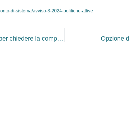
/conto-di-sistema/avviso-3-2024-politiche-attive
Investimenti 4.0: nuove modalità per chiedere la compensazione
Opzione do