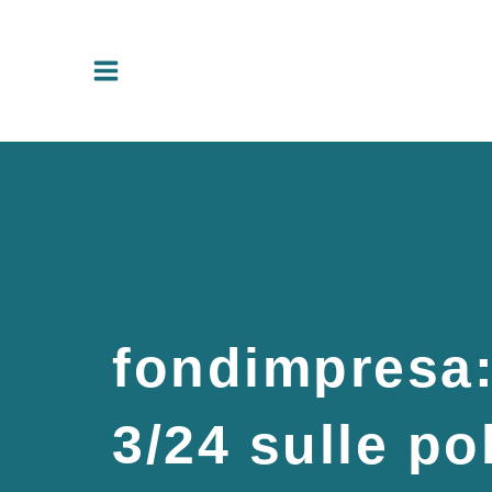
Vai
al
contenuto
fondimpresa:
3/24 sulle po