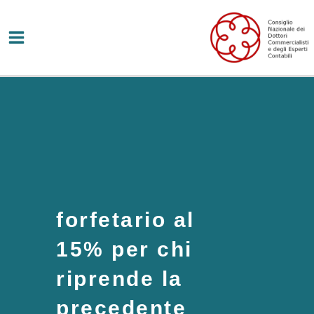
Vai
al
contenuto
forfetario al
15% per chi
riprende la
precedente