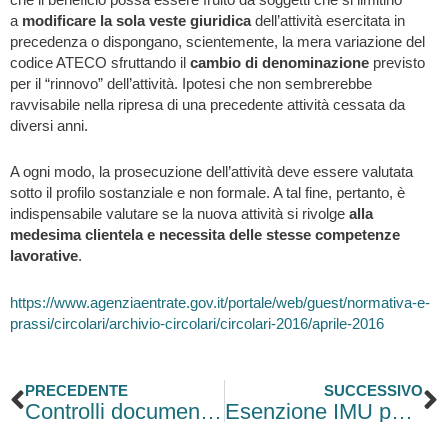
a
modificare la sola veste giuridica
dell’attività esercitata in
precedenza o dispongano, scientemente, la mera variazione del
codice ATECO sfruttando il
cambio di denominazione
previsto
per il “rinnovo” dell’attività. Ipotesi che non sembrerebbe
ravvisabile nella ripresa di una precedente attività cessata da
diversi anni.
A ogni modo, la prosecuzione dell’attività deve essere valutata
sotto il profilo sostanziale e non formale. A tal fine, pertanto, è
indispensabile valutare se la nuova attività si rivolge
alla
medesima clientela e necessita delle stesse competenze
lavorative
.
https://www.agenziaentrate.gov.it/portale/web/guest/normativa-e-
prassi/circolari/archivio-circolari/circolari-2016/aprile-2016
Precedente
S
PRECEDENTE
SUCCESSIVO
Controlli documentali per concessione ed erogazione dei contributi
Esenzione IMU per gli alloggi sociali degli ex IACP