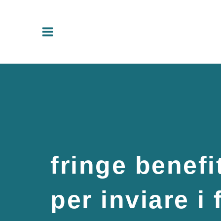
Vai
al
contenuto
fringe benefi
per inviare i 