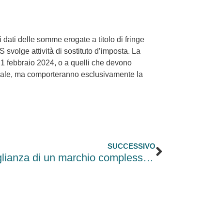
 dati delle somme erogate a titolo di fringe
S svolge attività di sostituto d’imposta. La
l 21 febbraio 2024, o a quelli che devono
o fiscale, ma comporteranno esclusivamente la
Successi
SUCCESSIVO
La valutazione di somiglianza di un marchio complesso ad altri marchi