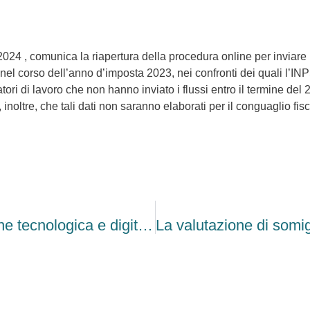
024 , comunica la riapertura della procedura online per inviare i
 nel corso dell’anno d’imposta 2023, nei confronti dei quali l’INP
atori di lavoro che non hanno inviato i flussi entro il termine de
fica, inoltre, che tali dati non saranno elaborati per il conguagli
Fondirigenti: Avviso su innovazione tecnologica e digitalizzazione delle imprese