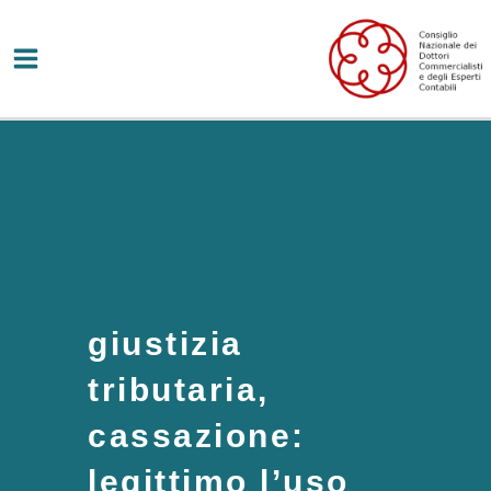
Vai
al
contenuto
giustizia
tributaria,
cassazione:
legittimo l’uso