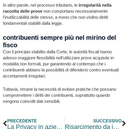
In altre parole, nel processo tributario, le
irregolarità nella
raccolta delle prove
non comportano necessariamente
l’inutilizzabilità delle stesse, a meno che non violino diritti
fondamentali stabiliti dalla legge.
contribuenti sempre più nel mirino del
fisco
Con il principio stabilito dalla Corte, le autorità fiscali hanno
adesso maggiore flessibilità nell’utilizzare prove acquisite in
modalità non formali, pur garantendo al contempo che i
contribuenti abbiano la possibilità di difendersi contro eventuali
accertamenti irregolari.
Tuttavia, rimane la necessità di evitare pratiche che possano
compromettere i diritti dei contribuenti, soprattutto quando
vengono coinvolti dati sensibili.
Precedente
S
PRECEDENTE
SUCCESSIVO
La Privacy in azienda
Risarcimento da investimenti finanziari: come si calcola la prescrizione