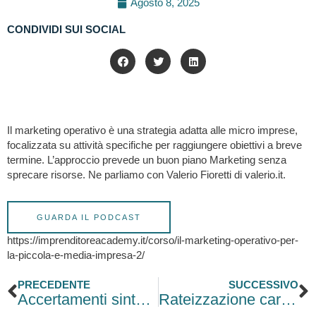
Agosto 8, 2025
CONDIVIDI SUI SOCIAL
Il marketing operativo è una strategia adatta alle micro imprese,
focalizzata su attività specifiche per raggiungere obiettivi a breve
termine. L’approccio prevede un buon piano Marketing senza
sprecare risorse. Ne parliamo con Valerio Fioretti di valerio.it.
GUARDA IL PODCAST
https://imprenditoreacademy.it/corso/il-marketing-operativo-per-
la-piccola-e-media-impresa-2/
Precedente
S
PRECEDENTE
SUCCESSIVO
Accertamenti sintetici del reddito: PMI nel mirino del Fisco
Rateizzazione cartelle più semplice: guida alla nuova domanda