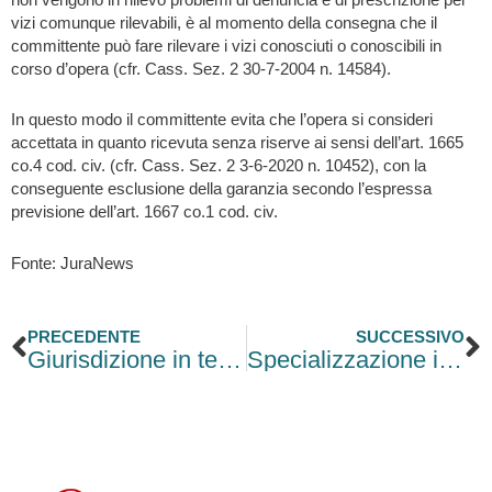
vizi comunque rilevabili, è al momento della consegna che il
committente può fare rilevare i vizi conosciuti o conoscibili in
corso d’opera (cfr. Cass. Sez. 2 30-7-2004 n. 14584).
In questo modo il committente evita che l’opera si consideri
accettata in quanto ricevuta senza riserve ai sensi dell’art. 1665
co.4 cod. civ. (cfr. Cass. Sez. 2 3-6-2020 n. 10452), con la
conseguente esclusione della garanzia secondo l’espressa
previsione dell’art. 1667 co.1 cod. civ.
Fonte: JuraNews
Precedente
S
PRECEDENTE
SUCCESSIVO
Giurisdizione in tema di opposizione al provvedimento di sospensione della patente di guida
Specializzazione intelligente