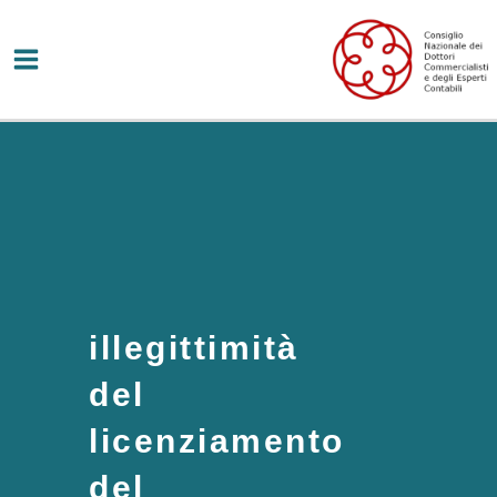
Vai
al
contenuto
illegittimità
del
licenziamento
del