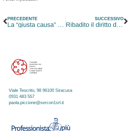
Precedente
S
PRECEDENTE
SUCCESSIVO
La “giusta causa” di licenziamento
Ribadito il diritto del dipendente all’accesso ai propri dati
Viale Teocrito, 98 96100 Siracusa
0931 483 557
paola.piccione@sercon1srl.it