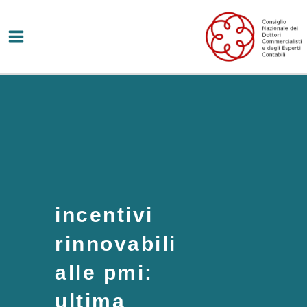
Vai
al
contenuto
incentivi
rinnovabili
alle pmi:
ultima