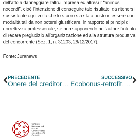
dell’atto a danneggiare l’altrui impresa ed altresì l’ “animus
nocendi”, cioè l’intenzione di conseguire tale risultato, da ritenersi
sussistente ogni volta che lo storno sia stato posto in essere con
modalità tali da non potersi giustificare, in rapporto ai principi di
correttezza professionale, se non supponendo nell’autore l’intento
di recare pregiudizio all’organizzazione ed alla struttura produttiva
del concorrente (Sez. 1, n. 31203, 29/12/2017).
Fonte: Juranews
Precedente
S
PRECEDENTE
SUCCESSIVO
Onere del creditore in giudizio
Ecobonus-retrofit. Incentivi prenotabili dal 1° luglio