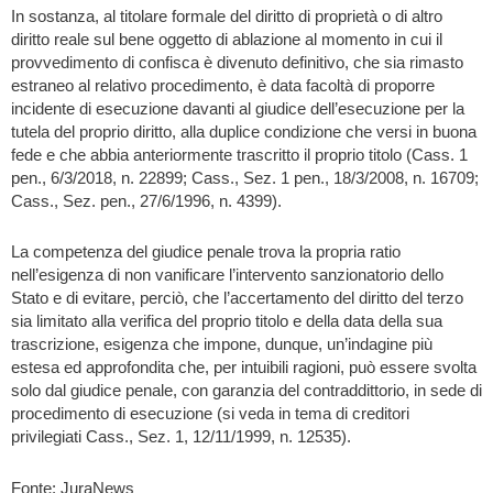
In sostanza, al titolare formale del diritto di proprietà o di altro
diritto reale sul bene oggetto di ablazione al momento in cui il
provvedimento di confisca è divenuto definitivo, che sia rimasto
estraneo al relativo procedimento, è data facoltà di proporre
incidente di esecuzione davanti al giudice dell’esecuzione per la
tutela del proprio diritto, alla duplice condizione che versi in buona
fede e che abbia anteriormente trascritto il proprio titolo (Cass. 1
pen., 6/3/2018, n. 22899; Cass., Sez. 1 pen., 18/3/2008, n. 16709;
Cass., Sez. pen., 27/6/1996, n. 4399).
La competenza del giudice penale trova la propria ratio
nell’esigenza di non vanificare l’intervento sanzionatorio dello
Stato e di evitare, perciò, che l’accertamento del diritto del terzo
sia limitato alla verifica del proprio titolo e della data della sua
trascrizione, esigenza che impone, dunque, un’indagine più
estesa ed approfondita che, per intuibili ragioni, può essere svolta
solo dal giudice penale, con garanzia del contraddittorio, in sede di
procedimento di esecuzione (si veda in tema di creditori
privilegiati Cass., Sez. 1, 12/11/1999, n. 12535).
Fonte: JuraNews