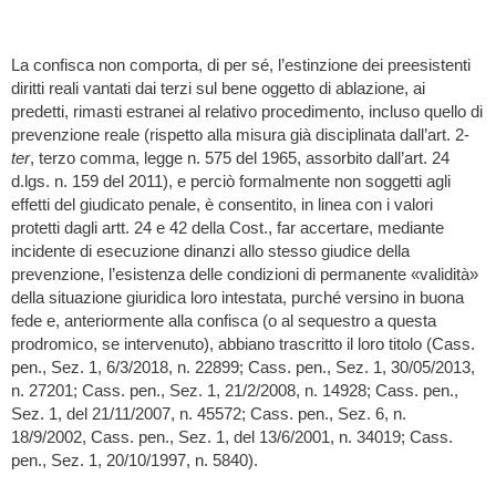
La confisca non comporta, di per sé, l’estinzione dei preesistenti
diritti reali vantati dai terzi sul bene oggetto di ablazione, ai
predetti, rimasti estranei al relativo procedimento, incluso quello di
prevenzione reale (rispetto alla misura già disciplinata dall’art. 2-
ter
, terzo comma, legge n. 575 del 1965, assorbito dall’art. 24
d.lgs. n. 159 del 2011), e perciò formalmente non soggetti agli
effetti del giudicato penale, è consentito, in linea con i valori
protetti dagli artt. 24 e 42 della Cost., far accertare, mediante
incidente di esecuzione dinanzi allo stesso giudice della
prevenzione, l’esistenza delle condizioni di permanente «validità»
della situazione giuridica loro intestata, purché versino in buona
fede e, anteriormente alla confisca (o al sequestro a questa
prodromico, se intervenuto), abbiano trascritto il loro titolo (Cass.
pen., Sez. 1, 6/3/2018, n. 22899; Cass. pen., Sez. 1, 30/05/2013,
n. 27201; Cass. pen., Sez. 1, 21/2/2008, n. 14928; Cass. pen.,
Sez. 1, del 21/11/2007, n. 45572; Cass. pen., Sez. 6, n.
18/9/2002, Cass. pen., Sez. 1, del 13/6/2001, n. 34019; Cass.
pen., Sez. 1, 20/10/1997, n. 5840).