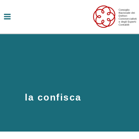
Vai
al
contenuto
la confisca