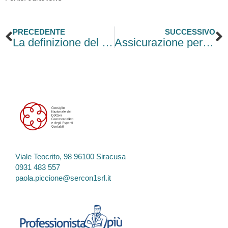
Precedente
S
PRECEDENTE
SUCCESSIVO
La definizione del “mercato rilevante”
Assicurazione per conto di chi spetta
Viale Teocrito, 98 96100 Siracusa
0931 483 557
paola.piccione@sercon1srl.it