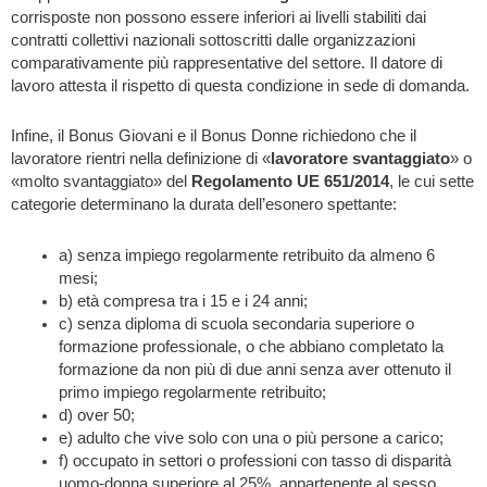
corrisposte non possono essere inferiori ai livelli stabiliti dai
contratti collettivi nazionali sottoscritti dalle organizzazioni
comparativamente più rappresentative del settore. Il datore di
lavoro attesta il rispetto di questa condizione in sede di domanda.
Infine, il Bonus Giovani e il Bonus Donne richiedono che il
lavoratore rientri nella definizione di «
lavoratore svantaggiato
» o
«molto svantaggiato» del
Regolamento UE 651/2014
, le cui sette
categorie determinano la durata dell’esonero spettante:
a) senza impiego regolarmente retribuito da almeno 6
mesi;
b) età compresa tra i 15 e i 24 anni;
c) senza diploma di scuola secondaria superiore o
formazione professionale, o che abbiano completato la
formazione da non più di due anni senza aver ottenuto il
primo impiego regolarmente retribuito;
d) over 50;
e) adulto che vive solo con una o più persone a carico;
f) occupato in settori o professioni con tasso di disparità
uomo-donna superiore al 25%, appartenente al sesso