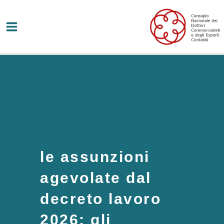
Vai
al
contenuto
le assunzioni
agevolate dal
decreto lavoro
2026: gli