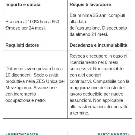
Importo e durata
Requisiti lavoratore
Età minima 35 anni compiuti
Esonero al 100% fino a 650
alla data
€/mese per 24 mesi.
dell’assunzione. Disoccupato
da almeno 24 mesi.
Requisiti datore
Decadenza e incumulabilità
Revoca e recupero in caso di
licenziamento nei 6 mesi
Datore di lavoro privato fino a
successivi. Non cumulabile
10 dipendenti. Sede o unità
con altri esoneri
produttiva nella ZES Unica del
contributivi. Compatibile con la
Mezzogiorno. Assunzione
maggiorazione del costo del
con incremento
lavoro deducibile per nuove
occupazionale netto.
assunzioni. Non applicabile
alle trasformazioni di contratti
a termine.
Precedente
S
PRECEDENTE
SUCCESSIVO