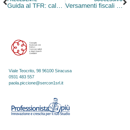
Guida al TFR: calcolo, accantonamento e anticipo con le soglie INPS 2026
Versamenti fiscali 2026, imprese e professionisti chiedono proroga al 20 luglio
Viale Teocrito, 98 96100 Siracusa
0931 483 557
paola.piccione@sercon1srl.it