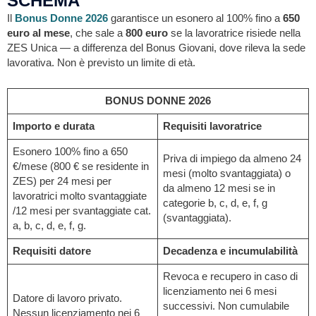
SCHEMA
Il
Bonus Donne 2026
garantisce un esonero al 100% fino a
650
euro al mese
, che sale a
800 euro
se la lavoratrice risiede nella
ZES Unica — a differenza del Bonus Giovani, dove rileva la sede
lavorativa. Non è previsto un limite di età.
BONUS DONNE 2026
Importo e durata
Requisiti lavoratrice
Esonero 100% fino a 650
Priva di impiego da almeno 24
€/mese (800 € se residente in
mesi (molto svantaggiata) o
ZES) per 24 mesi per
da almeno 12 mesi se in
lavoratrici molto svantaggiate
categorie b, c, d, e, f, g
/12 mesi per svantaggiate cat.
(svantaggiata).
a, b, c, d, e, f, g.
Requisiti datore
Decadenza e incumulabilità
Revoca e recupero in caso di
licenziamento nei 6 mesi
Datore di lavoro privato.
successivi. Non cumulabile
Nessun licenziamento nei 6