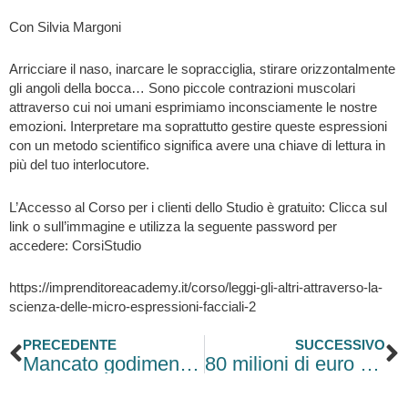
Con Silvia Margoni
Arricciare il naso, inarcare le sopracciglia, stirare orizzontalmente
gli angoli della bocca… Sono piccole contrazioni muscolari
attraverso cui noi umani esprimiamo inconsciamente le nostre
emozioni. Interpretare ma soprattutto gestire queste espressioni
con un metodo scientifico significa avere una chiave di lettura in
più del tuo interlocutore.
L’Accesso al Corso per i clienti dello Studio è gratuito: Clicca sul
link o sull’immagine e utilizza la seguente password per
accedere: CorsiStudio
https://imprenditoreacademy.it/corso/leggi-gli-altri-attraverso-la-
scienza-delle-micro-espressioni-facciali-2
Precedente
S
PRECEDENTE
SUCCESSIVO
Mancato godimento delle pause lavorative ed onere della prova in capo al datore di lavoro
80 milioni di euro per agevolare gli aumenti di capitale delle micro, piccole e medie imprese