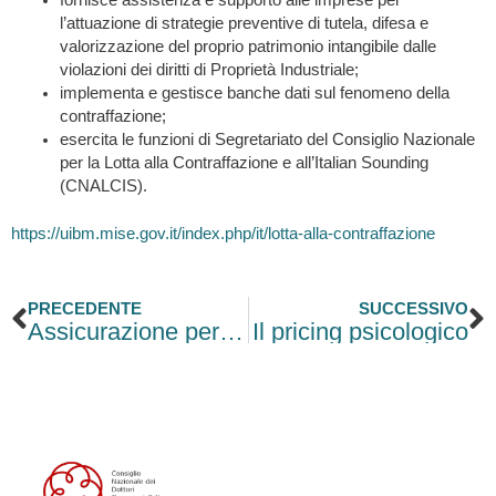
fornisce assistenza e supporto alle imprese per
l’attuazione di strategie preventive di tutela, difesa e
valorizzazione del proprio patrimonio intangibile dalle
violazioni dei diritti di Proprietà Industriale;
implementa e gestisce banche dati sul fenomeno della
contraffazione;
esercita le funzioni di Segretariato del Consiglio Nazionale
per la Lotta alla Contraffazione e all’Italian Sounding
(CNALCIS).
https://uibm.mise.gov.it/index.php/it/lotta-alla-contraffazione
Precedente
S
PRECEDENTE
SUCCESSIVO
Assicurazione per conto di chi spetta
Il pricing psicologico