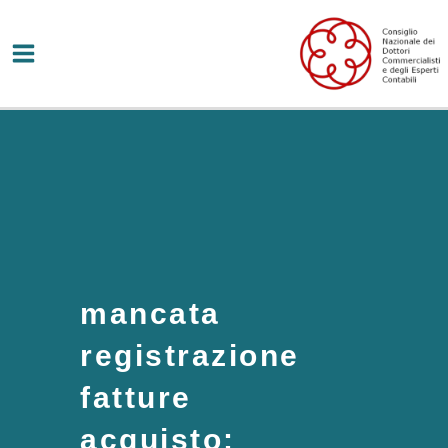
Vai
al
contenuto
mancata
registrazione
fatture
acquisto: