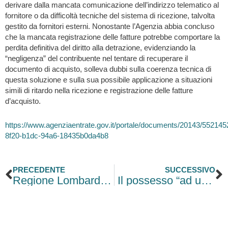
derivare dalla mancata comunicazione dell’indirizzo telematico al
fornitore o da difficoltà tecniche del sistema di ricezione, talvolta
gestito da fornitori esterni. Nonostante l’Agenzia abbia concluso
che la mancata registrazione delle fatture potrebbe comportare la
perdita definitiva del diritto alla detrazione, evidenziando la
“negligenza” del contribuente nel tentare di recuperare il
documento di acquisto, solleva dubbi sulla coerenza tecnica di
questa soluzione e sulla sua possibile applicazione a situazioni
simili di ritardo nella ricezione e registrazione delle fatture
d’acquisto.
https://www.agenziaentrate.gov.it/portale/documents/20143/5521
8f20-b1dc-94a6-18435b0da4b8
Precedente
S
PRECEDENTE
SUCCESSIVO
Regione Lombardia stanzia 34 milioni di euro per il rafforzamento delle filiere produttive e degli ecosistemi industriali
Il possesso “ad usucapionem”