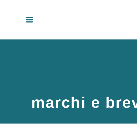
Vai
al
contenuto
marchi e brev