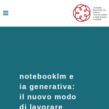
Vai
al
contenuto
notebooklm e
ia generativa:
il nuovo modo
di lavorare