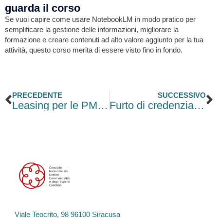
guarda il corso
Se vuoi capire come usare NotebookLM in modo pratico per
semplificare la gestione delle informazioni, migliorare la
formazione e creare contenuti ad alto valore aggiunto per la tua
attività, questo corso merita di essere visto fino in fondo.
Precedente
S
PRECEDENTE
SUCCESSIVO
Leasing per le PMI: dove incide oggi sugli investimenti d’impresa
Furto di credenziali SPID, allerta truffa fiscale: nuova campagna phishing con i loghi di AdE e AgID
Viale Teocrito, 98 96100 Siracusa