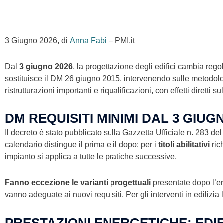
3 Giugno 2026, di
Anna Fabi
– PMI.it
Dal
3 giugno 2026
, la progettazione degli edifici cambia rego
sostituisce il DM 26 giugno 2015, intervenendo sulle metodologi
ristrutturazioni importanti e riqualificazioni, con effetti diretti 
DM REQUISITI MINIMI
DAL 3 GIUG
Il decreto è stato pubblicato sulla Gazzetta Ufficiale n. 283 de
calendario distingue il prima e il dopo: per i
titoli abilitativi
ric
impianto si applica a tutte le pratiche successive.
Fanno eccezione le
varianti progettuali
presentate dopo l’en
vanno adeguate ai nuovi requisiti. Per gli interventi in edilizia
PRESTAZIONI ENERGETICHE: EDIF