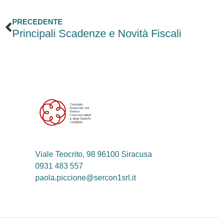
Precedente
PRECEDENTE
Principali Scadenze e Novità Fiscali
Viale Teocrito, 98 96100 Siracusa
0931 483 557
paola.piccione@sercon1srl.it