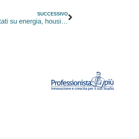
Successivo
SUCCESSIVO
Fondi PNRR: oltre 2 miliardi spostati su energia, housing e imprese