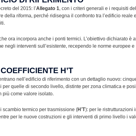
creto del 2015: l’
Allegato 1
, con i criteri generali e i requisiti 
e della riforma, perché ridisegna il confronto tra l’edificio reale e 
ti.
 che ora incorpora anche i ponti termici. L’obiettivo dichiarato è a
 negli interventi sull’esistente, recependo le norme europee e i 
 COEFFICIENTE H’T
ntrano nell’edificio di riferimento con un dettaglio nuovo: cinqu
ici per quelle di secondo livello, distinte per zona climatica e pos
n più come valore isolato.
i scambio termico per trasmissione (
H’T
): per le ristrutturazioni
 per le nuove costruzioni e gli interventi di primo livello i valori 