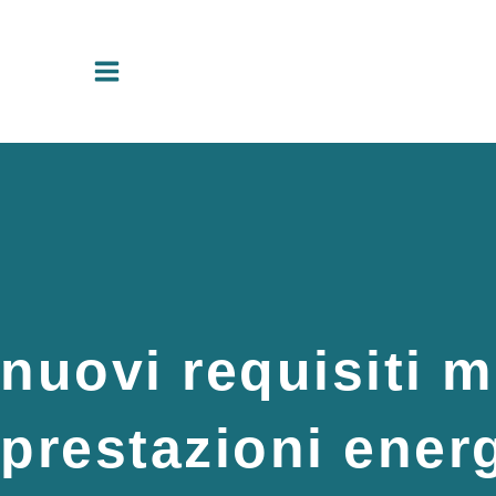
Vai
al
contenuto
nuovi requisiti m
prestazioni energ