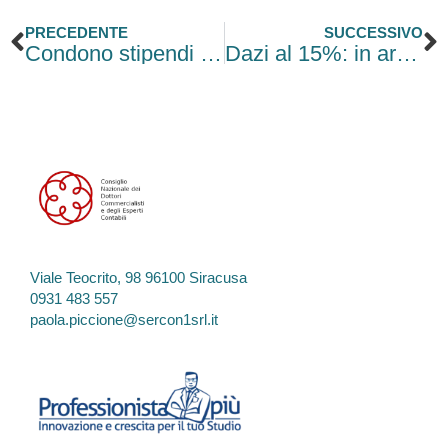
Precedente
S
PRECEDENTE
SUCCESSIVO
Condono stipendi non pagati: l’emendamento è solo rimandato
Dazi al 15%: in arrivo misure di sostegno per le imprese italiane
Viale Teocrito, 98 96100 Siracusa
0931 483 557
paola.piccione@sercon1srl.it