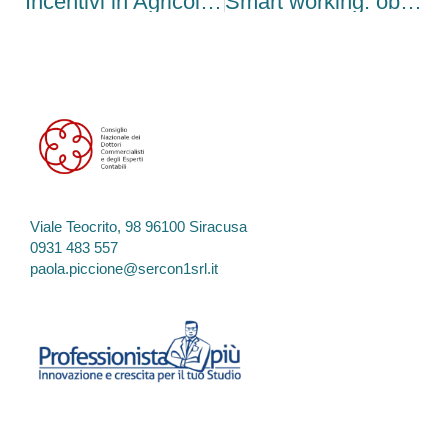
Incentivi in Agricoltura: sblocco domande al Fondo Innovazione ISMEA
Smart working: obblighi e nuove scadenze
Viale Teocrito, 98 96100 Siracusa
0931 483 557
paola.piccione@sercon1srl.it