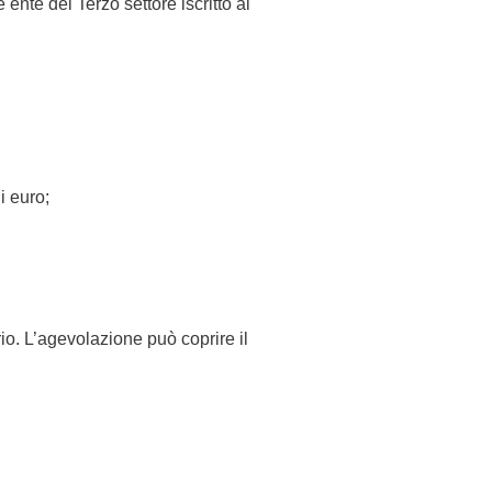
re ente del Terzo settore iscritto al
i euro;
io. L’agevolazione può coprire il