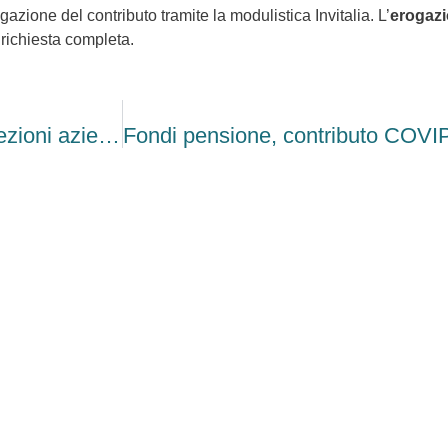
gazione del contributo tramite la modulistica Invitalia. L’
erogaz
 richiesta completa.
Accertamenti fiscali con criteri illegittimi: ispezioni aziendali a rischio nullità