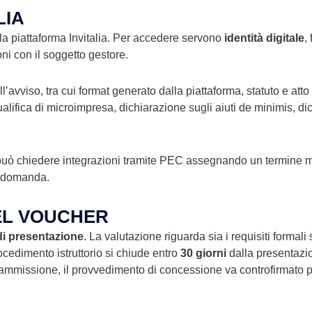
LIA
 la piattaforma Invitalia. Per accedere servono
identità digitale
,
ni con il soggetto gestore.
ll’avviso, tra cui format generato dalla piattaforma, statuto e atto
ualifica di microimpresa, dichiarazione sugli aiuti de minimis, di
italia può chiedere integrazioni tramite PEC assegnando un termin
a domanda.
EL VOUCHER
di presentazione
. La valutazione riguarda sia i requisiti formali
procedimento istruttorio si chiude entro
30 giorni
dalla presentazi
di ammissione, il provvedimento di concessione va controfirmato p