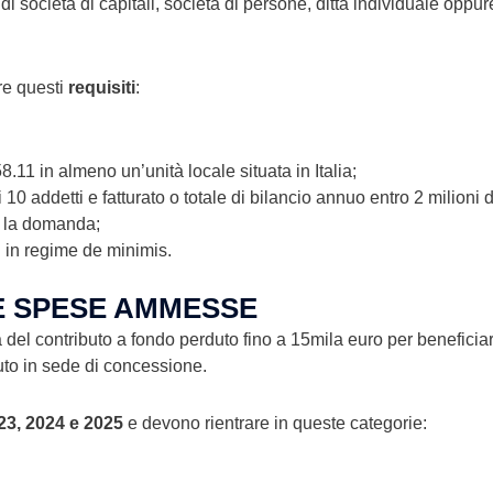
rma di società di capitali, società di persone, ditta individuale oppu
re questi
requisiti
:
8.11 in almeno un’unità locale situata in Italia;
10 addetti e fatturato o totale di bilancio annuo entro 2 milioni d
i la domanda;
ti in regime de minimis.
LE SPESE AMMESSE
del contributo a fondo perduto fino a 15mila euro per beneficiar
iuto in sede di concessione.
23, 2024 e 2025
e devono rientrare in queste categorie: