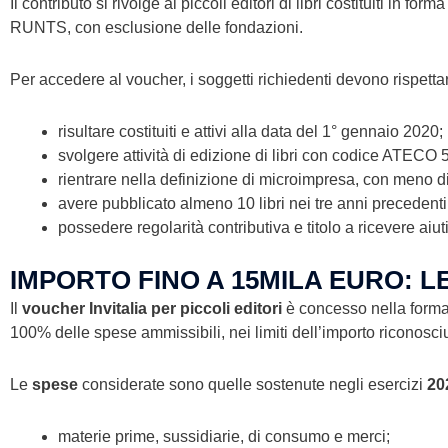
Il contributo si rivolge ai piccoli editori di libri costituiti in fo
RUNTS, con esclusione delle fondazioni.
Per accedere al voucher, i soggetti richiedenti devono rispetta
risultare costituiti e attivi alla data del 1° gennaio 2020;
svolgere attività di edizione di libri con codice ATECO 5
rientrare nella definizione di microimpresa, con meno di 
avere pubblicato almeno 10 libri nei tre anni precedent
possedere regolarità contributiva e titolo a ricevere aiu
IMPORTO FINO A 15MILA EURO: 
Il
voucher Invitalia per piccoli editori
è concesso nella forma 
100% delle spese ammissibili, nei limiti dell’importo riconosc
Le
spese
considerate sono quelle sostenute negli esercizi
20
materie prime, sussidiarie, di consumo e merci;