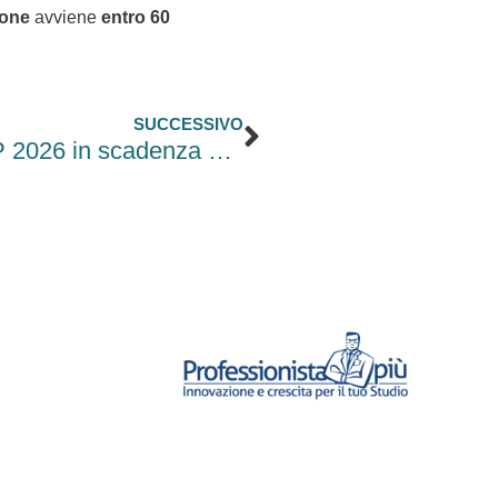
ione
avviene
entro 60
Successivo
SUCCESSIVO
Fondi pensione, contributo COVIP 2026 in scadenza a giugno