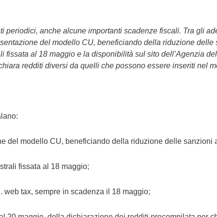
periodici, anche alcune importanti scadenze fiscali. Tra gli ade
entazione del modello CU, beneficiando della riduzione delle sa
i fissata al 18 maggio e la disponibilità sul sito dell’Agenzia del
chiara redditi diversi da quelli che possono essere inseriti nel 
alano:
e del modello CU, beneficiando della riduzione delle sanzioni a
strali fissata al 18 maggio;
c.d. web tax, sempre in scadenza il 18 maggio;
 dal 20 maggio, della dichiarazione dei redditi precompilata per chi