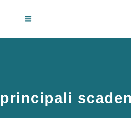
Vai
al
contenuto
principali scaden