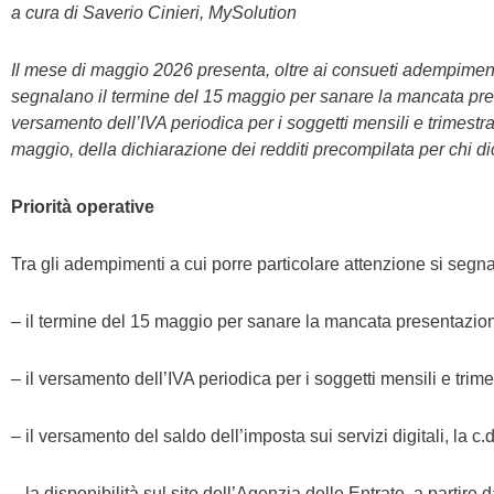
a cura di Saverio Cinieri, MySolution
Il mese di maggio 2026 presenta, oltre ai consueti adempimenti 
segnalano il termine del 15 maggio per sanare la mancata pres
versamento dell’IVA periodica per i soggetti mensili e trimestral
maggio, della dichiarazione dei redditi precompilata per chi di
Priorità operative
Tra gli adempimenti a cui porre particolare attenzione si segn
– il termine del 15 maggio per sanare la mancata presentazion
– il versamento dell’IVA periodica per i soggetti mensili e trime
– il versamento del saldo dell’imposta sui servizi digitali, la 
– la disponibilità sul sito dell’Agenzia delle Entrate, a partire